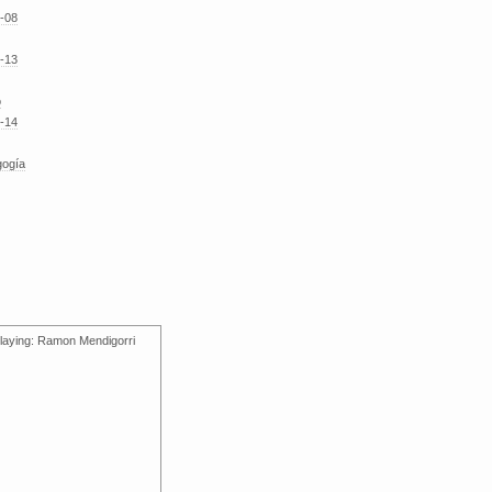
-08
-13
o
-14
gogía
laying: Ramon Mendigorri