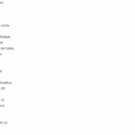
des
 sorda
Múltiple
til
del habla
os
al
 Auditiva
-09
-11
era
09-10