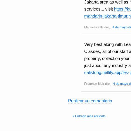
Jakarta area as well as 
services... visit
https://
mandarin-jakarta-timur.h
Manuel Nettle dijo...
4 de mayo de
Very best along with Le
Classes, all of our staff
property, collection yo
just about any industry a
calistung.netlify.app/les
Freeman Mok dijo...
4 de mayo d
Publicar un comentario
« Entrada más reciente