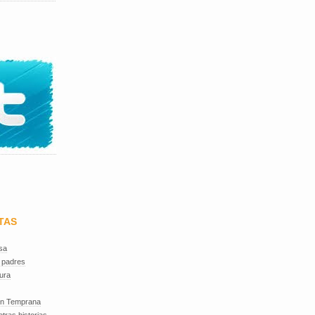
TAS
sa
 padres
ura
ón Temprana