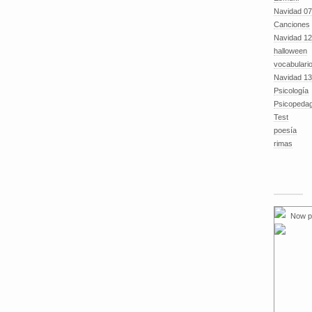
Navidad 07
Canciones
Navidad 12
halloween
vocabulari
Navidad 13
Psicología
Psicopeda
Test
poesía
rimas
Now p