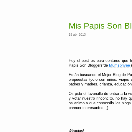
Mis Papis Son B
19 abr 2013
Hoy el post es para contaros que he
Papis Son Bloggers”de
Mumsprivee
Están
buscando el Mejor Blog de P
propuestas (ocio con niños, viajes e
padres y madres, crianza, educació
Os pido el favorcillo de entrar a la 
y votar nuestro rinconcito, no hay q
os animo a que conozcáis los blogs
parecer interesantes ;)
¡Gracias!