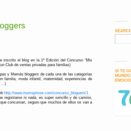
loggers
SEARC
 inscrito el blog en la 1ª Edición del Concurso “Mis
(un
Club de ventas privadas para familias)
SI TE 
apas y Mamás bloggers
de cada una de las categorías
MUNDO 
n familia, moda infantil, maternidad, experiencias de
EMOCIO
n …)
web
http://www.mumsprivee.com/concurso_bloguers/1
ue registrarse ni nada, es super sencillo y de camino,
 que concursan, seguro que muchos de ellos os van a