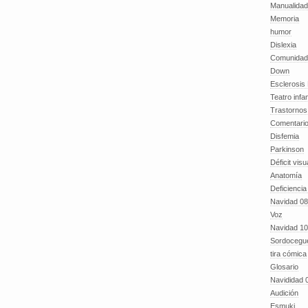
Manualida
Memoria
humor
Dislexia
Comunidad
Down
Esclerosis 
Teatro infan
Trastornos 
Comentari
Disfemia
Parkinson
Déficit visu
Anatomía
Deficiencia
Navidad 08
Voz
Navidad 10
Sordocegu
tira cómica
Glosario
Navididad 
Audición
Esmuki