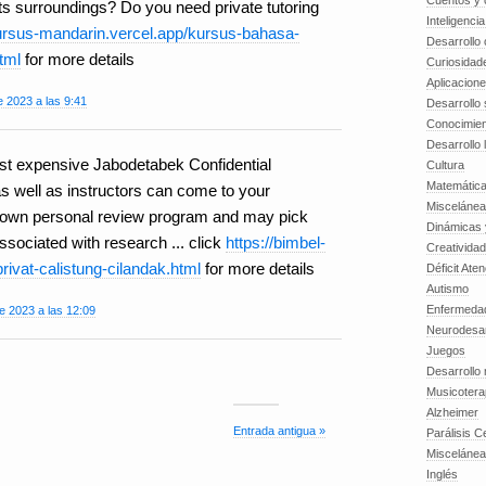
Cuentos y o
its surroundings? Do you need private tutoring
Inteligenci
kursus-mandarin.vercel.app/kursus-bahasa-
Desarrollo 
tml
for more details
Curiosidad
Aplicacion
 2023 a las 9:41
Desarrollo 
Conocimien
Desarrollo 
ast expensive Jabodetabek Confidential
Cultura
Matemátic
 as well as instructors can come to your
Miscelánea
ur own personal review program and may pick
Dinámicas 
ssociated with research ... click
https://bimbel-
Creatividad
-privat-calistung-cilandak.html
for more details
Déficit Ate
Autismo
Enfermedad
e 2023 a las 12:09
Neurodesar
Juegos
Desarrollo
Musicotera
Alzheimer
Entrada antigua »
Parálisis C
Misceláne
Inglés