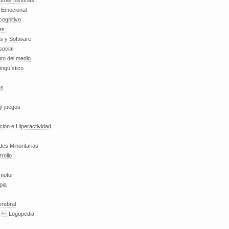
tras historias
a Emocional
cognitivo
es
es y Software
social
to del medio
lingüístico
as
y juegos
nción e Hiperactividad
es Minoritarias
rollo
 motor
pia
erebral
a  Logopedia