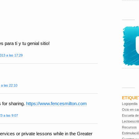
 para tí y tu genial sitio!
2013 a las 17:29
 a las 22:10
ETIQUE
 for sharing.
https://www.fencesmilton.com
Logopedia
Ocio en ca
Escuela de
3 a las 9:07
Lectoescrit
Recursos
ervices or private lessons while in the Greater
Estimulaci