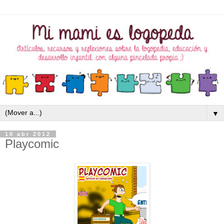
▼
10 abr 2012
Playcomic