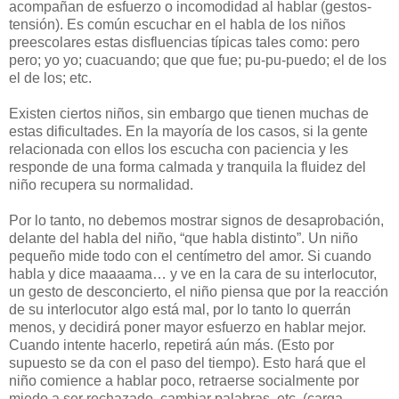
acompañan de esfuerzo o incomodidad al hablar (gestos-
tensión). Es común escuchar en el habla de los niños
preescolares estas disfluencias típicas tales como: pero
pero; yo yo; cuacuando; que que fue; pu-pu-puedo; el de los
el de los; etc.
Existen ciertos niños, sin embargo que tienen muchas de
estas dificultades. En la mayoría de los casos, si la gente
relacionada con ellos los escucha con paciencia y les
responde de una forma calmada y tranquila la fluidez del
niño recupera su normalidad.
Por lo tanto, no debemos mostrar signos de desaprobación,
delante del habla del niño, “que habla distinto”. Un niño
pequeño mide todo con el centímetro del amor. Si cuando
habla y dice maaaama… y ve en la cara de su interlocutor,
un gesto de desconcierto, el niño piensa que por la reacción
de su interlocutor algo está mal, por lo tanto lo querrán
menos, y decidirá poner mayor esfuerzo en hablar mejor.
Cuando intente hacerlo, repetirá aún más. (Esto por
supuesto se da con el paso del tiempo). Esto hará que el
niño comience a hablar poco, retraerse socialmente por
miedo a ser rechazado, cambiar palabras, etc. (carga