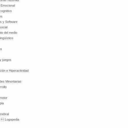
tras historias
a Emocional
cognitivo
es
es y Software
social
to del medio
lingüístico
as
y juegos
nción e Hiperactividad
es Minoritarias
rollo
 motor
pia
erebral
a  Logopedia