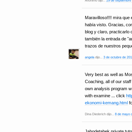
Anónimo dijo...
29 de septiembre 
Maravilloso!!!! mira que 
había visto. Gracias, co
blog y claro, practicarl
también la entrada de "a
trazos de nuestros peq
angela
dijo...
3 de octubre de 201
Very best as well as Mo
Coaching, all of our staf
own analysis program whi
with examine ... click
htt
ekonomi-kemang.html
fo
Dina Diederich dijo...
8 de mayo d
Jabodetabek private tuto