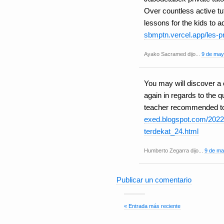
Over countless active tut
lessons for the kids to adu
sbmptn.vercel.app/les-p
Ayako Sacramed dijo...
9 de may
You may will discover a 
again in regards to the q
teacher recommended to y
exed.blogspot.com/2022/
terdekat_24.html
Humberto Zegarra dijo...
9 de ma
Publicar un comentario
« Entrada más reciente