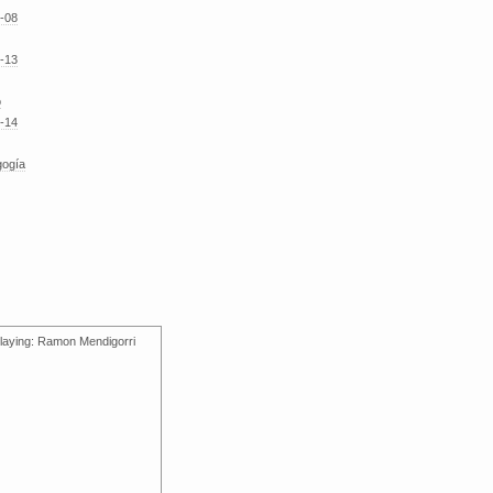
-08
-13
o
-14
gogía
laying: Ramon Mendigorri