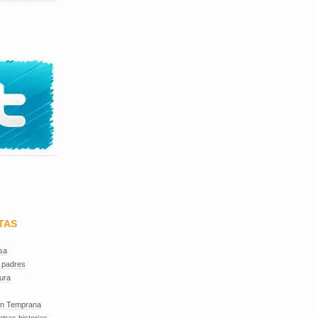
TAS
sa
 padres
ura
ón Temprana