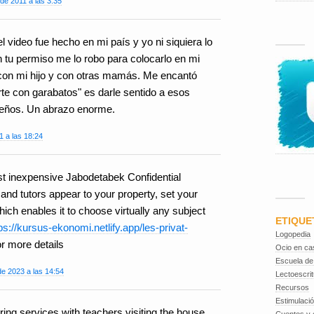
de 2011 a las 3:35
el video fue hecho en mi país y yo ni siquiera lo
n tu permiso me lo robo para colocarlo en mi
o con mi hijo y con otras mamás. Me encantó
rte con garabatos" es darle sentido a esos
ueños. Un abrazo enorme.
1 a las 18:24
st inexpensive Jabodetabek Confidential
f and tutors appear to your property, set your
ch enables it to choose virtually any subject
ETIQUE
ps://kursus-ekonomi.netlify.app/les-privat-
Logopedia
r more details
Ocio en ca
Escuela de
e 2023 a las 14:54
Lectoescrit
Recursos
Estimulaci
ring services with teachers visiting the house.