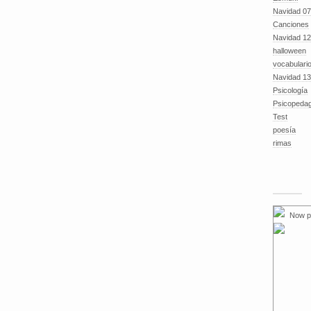
Navidad 07
Canciones
Navidad 12
halloween
vocabulari
Navidad 13
Psicología
Psicopeda
Test
poesía
rimas
Now p