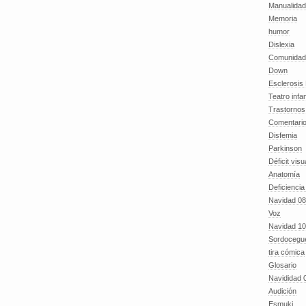
Manualida
Memoria
humor
Dislexia
Comunidad
Down
Esclerosis 
Teatro infan
Trastornos 
Comentari
Disfemia
Parkinson
Déficit visu
Anatomía
Deficiencia
Navidad 08
Voz
Navidad 10
Sordocegu
tira cómica
Glosario
Navididad 
Audición
Esmuki