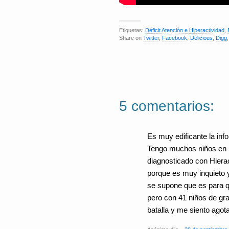
Etiquetas:
Déficit Atención e Hiperactividad
,
Share on
Twitter
,
Facebook
,
Delicious
,
Digg
5 comentarios:
Es muy edificante la inf
Tengo muchos niños en m
diagnosticado con Hierac
porque es muy inquieto y
se supone que es para qu
pero con 41 niños de gra
batalla y me siento agot