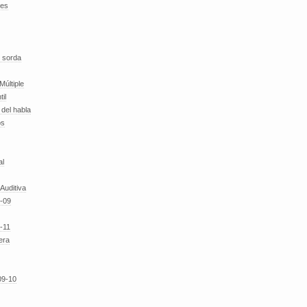
des
 sorda
Múltiple
til
del habla
os
al
 Auditiva
-09
-11
era
09-10