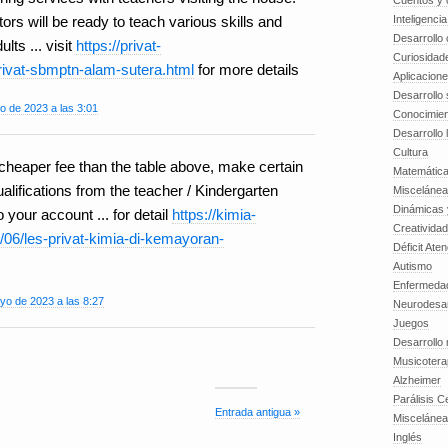
Cuentos y o
Inteligenci
ors will be ready to teach various skills and
Desarrollo 
lts ... visit
https://privat-
Curiosidad
rivat-sbmptn-alam-sutera.html
for more details
Aplicacion
Desarrollo 
o de 2023 a las 3:01
Conocimien
Desarrollo 
Cultura
cheaper fee than the table above, make certain
Matemátic
ualifications from the teacher / Kindergarten
Miscelánea
Dinámicas 
our account ... for detail
https://kimia-
Creatividad
06/les-privat-kimia-di-kemayoran-
Déficit Ate
Autismo
Enfermedad
yo de 2023 a las 8:27
Neurodesar
Juegos
Desarrollo
Musicotera
Alzheimer
Parálisis C
Entrada antigua »
Misceláne
Inglés