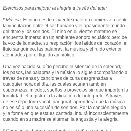
Ejercicios para mejorar la alegría a través del arte:
*
Música.
El niño desde el vientre materno comienza a sentir
la vinculación entre el ser humano y el apasionante mundo
del ritmo y los sonidos. El niño en el vientre materno se
encuentra inmerso en un ambiente sonoro acuático: percibe
la voz de la madre, su respiración, los latidos del corazón, el
flujo sanguíneo, las palabras, la música y el ruido exterior
atenuados por el líquido amniótico.
Una vez nacido su oído percibe el silencio de la soledad,
los pasos, las palabras y la música lo sigue acompañando a
través de nanas y canciones de cuna desgranadas a
cualquier hora del día, las cuales acunan también
esperanzas, miedos, sueños o proyectos sin que importen la
tonalidad, el registro, o la afinación del intérprete. A través
de ese repertorio vocal inaugural, aprenderá que la música
no es sólo una sucesión de sonidos. Por la canción elegida
y la forma en que esta es cantada, intuirá inconscientemente
cuando en su madre se alternan la angustia y la alegría.
*
Cuentos:
es bueno acostumbrar al niño a escuchar