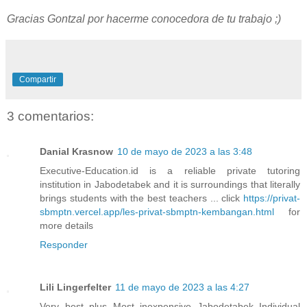
Gracias Gontzal por hacerme conocedora de tu trabajo ;)
Compartir
3 comentarios:
Danial Krasnow
10 de mayo de 2023 a las 3:48
Executive-Education.id is a reliable private tutoring
institution in Jabodetabek and it is surroundings that literally
brings students with the best teachers ... click
https://privat-
sbmptn.vercel.app/les-privat-sbmptn-kembangan.html
for
more details
Responder
Lili Lingerfelter
11 de mayo de 2023 a las 4:27
Very best plus Most inexpensive Jabodetabek Individual