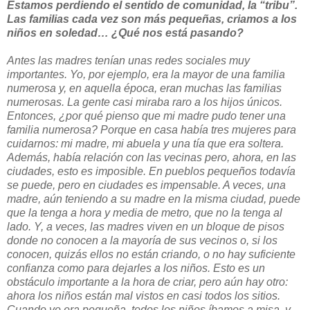
Estamos perdiendo el sentido de comunidad, la “tribu”.
Las familias cada vez son más pequeñas, criamos a los
niños en soledad… ¿Qué nos está pasando?
Antes las madres tenían unas redes sociales muy
importantes. Yo, por ejemplo, era la mayor de una familia
numerosa y, en aquella época, eran muchas las familias
numerosas. La gente casi miraba raro a los hijos únicos.
Entonces, ¿por qué pienso que mi madre pudo tener una
familia numerosa? Porque en casa había tres mujeres para
cuidarnos: mi madre, mi abuela y una tía que era soltera.
Además, había relación con las vecinas pero, ahora, en las
ciudades, esto es imposible. En pueblos pequeños todavía
se puede, pero en ciudades es impensable. A veces, una
madre, aún teniendo a su madre en la misma ciudad, puede
que la tenga a hora y media de metro, que no la tenga al
lado. Y, a veces, las madres viven en un bloque de pisos
donde no conocen a la mayoría de sus vecinos o, si los
conocen, quizás ellos no están criando, o no hay suficiente
confianza como para dejarles a los niños. Esto es un
obstáculo importante a la hora de criar, pero aún hay otro:
ahora los niños están mal vistos en casi todos los sitios.
Cuando yo era pequeña, todos los niños íbamos a misa, y