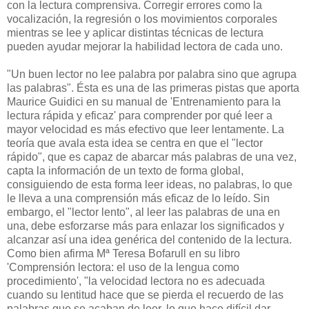
con la lectura comprensiva. Corregir errores como la
vocalización, la regresión o los movimientos corporales
mientras se lee y aplicar distintas técnicas de lectura
pueden ayudar mejorar la habilidad lectora de cada uno.
"Un buen lector no lee palabra por palabra sino que agrupa
las palabras". Ésta es una de las primeras pistas que aporta
Maurice Guidici en su manual de 'Entrenamiento para la
lectura rápida y eficaz' para comprender por qué leer a
mayor velocidad es más efectivo que leer lentamente. La
teoría que avala esta idea se centra en que el "lector
rápido", que es capaz de abarcar más palabras de una vez,
capta la información de un texto de forma global,
consiguiendo de esta forma leer ideas, no palabras, lo que
le lleva a una comprensión más eficaz de lo leído. Sin
embargo, el "lector lento", al leer las palabras de una en
una, debe esforzarse más para enlazar los significados y
alcanzar así una idea genérica del contenido de la lectura.
Como bien afirma Mª Teresa Bofarull en su libro
'Comprensión lectora: el uso de la lengua como
procedimiento', "la velocidad lectora no es adecuada
cuando su lentitud hace que se pierda el recuerdo de las
palabras que se acaban de leer, lo que hace difícil dar